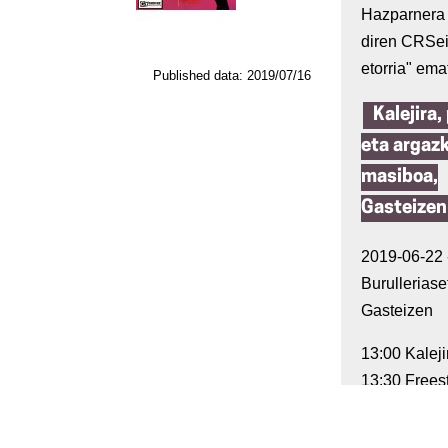
Hazparnera 
diren CRSei
etorria" em
Published data: 2019/07/16
Kalejira,
eta argazk
masiboa,
Gasteizen
2019-06-22 -
Burulleriaset
Gasteizen
13:00 Kaleji
13:30 Frees
poteoa
14:30 G7 Ez