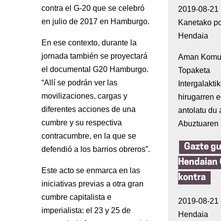
contra el G-20 que se celebró
2019-08-21 -
en julio de 2017 en Hamburgo.
Kanetako po
Hendaia
En ese contexto, durante la
jornada también se proyectará
Aman Komu
el documental G20 Hamburgo.
Topaketa
“Allí se podrán ver las
Intergalakti
movilizaciones, cargas y
hirugarren e
diferentes acciones de una
antolatu du 
cumbre y su respectiva
Abuztuaren
contracumbre, en la que se
Gazte g
defendió a los barrios obreros”.
Hendaian
Este acto se enmarca en las
kontra
iniciativas previas a otra gran
cumbre capitalista e
2019-08-21 -
imperialista: el 23 y 25 de
Hendaia