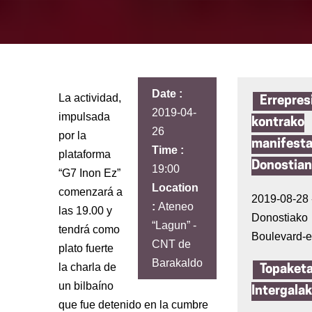
Date :
La actividad,
Errepres
2019-04-
impulsada
kontrako
26
por la
manifesta
Time :
plataforma
Donostian
19:00
“G7 Inon Ez”
Location
comenzará a
2019-08-28 -
:
Ateneo
las 19.00 y
Donostiako
“Lagun” -
tendrá como
Boulevard-e
CNT de
plato fuerte
Barakaldo
la charla de
Topaket
un bilbaíno
Intergala
que fue detenido en la cumbre