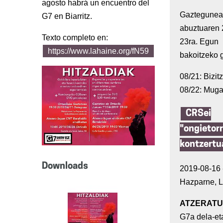
agosto habrá un encuentro del
Gaztegunea
G7 en Biarritz.
abuztuaren 
Texto completo en:
23ra. Egun
https://www.lahaine.org/fN59
bakoitzeko 
08/21: Bizit
08/22: Mug
CRSei
"ongietorr
kontzertu
Downloads
2019-08-16 -
Hazparne, L
ATZERAT
G7a dela-et